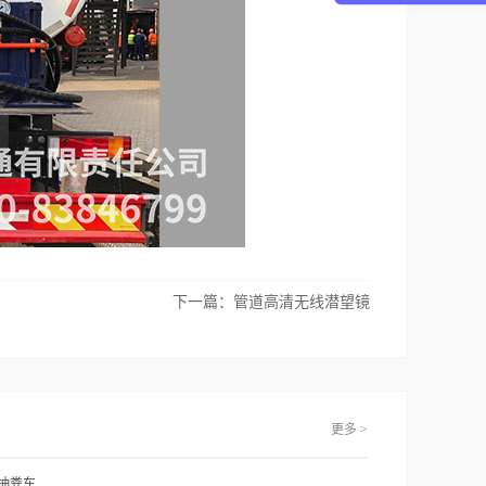
下一篇：
管道高清无线潜望镜
更多 >
吨抽粪车