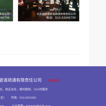
通管道疏通有限责任公司
侵权必究
点，就近派车，随叫随到、24小时服务
先生） 传真：010-62631663