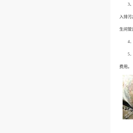
3、清
入排污
生间管
4．清
5．清
费用。