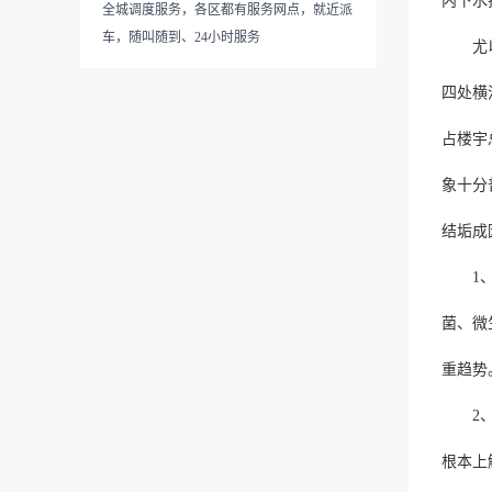
内下水
全城调度服务，各区都有服务网点，就近派
车，随叫随到、24小时服务
尤以八
四处横
占楼宇
象十分
结垢成
1、长
菌、微
重趋势
2、清
根本上