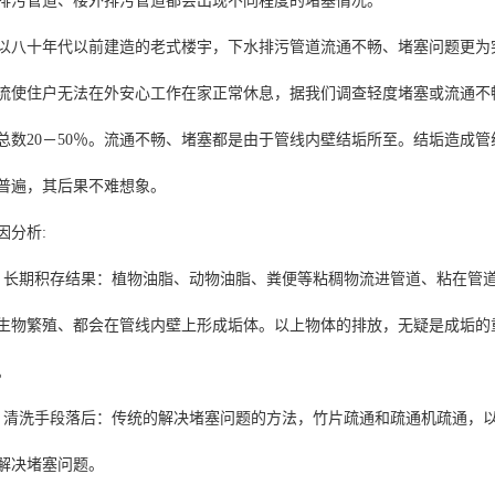
排污管道、楼外排污管道都会出现不同程度的堵塞情况。
十年代以前建造的老式楼宇，下水排污管道流通不畅、堵塞问题更为突
流使住户无法在外安心工作在家正常休息，据我们调查轻度堵塞或流通不
总数20－50％。流通不畅、堵塞都是由于管线内壁结垢所至。结垢造成管线内
普遍，其后果不难想象。
因分析:
期积存结果：植物油脂、动物油脂、粪便等粘稠物流进管道、粘在管道
生物繁殖、都会在管线内壁上形成垢体。以上物体的排放，无疑是成垢的
。
洗手段落后：传统的解决堵塞问题的方法，竹片疏通和疏通机疏通，以
解决堵塞问题。