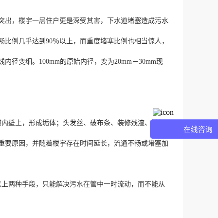
出，楼宇一层住户更是深受其害，下水道堵塞造成污水
畅比例几乎达到90％以上，而重度堵塞比例也相当惊人，
径变细。100mm的原始内径，变为20mm－30mm现
内壁上，形成垢体；头发丝、破布条、装修残渣、铁细
在线咨询
重要原因，并随着楼宇存在时间延长，流通不畅或堵塞加
上两种手段，只能解决污水在管中一时流动，而不能从